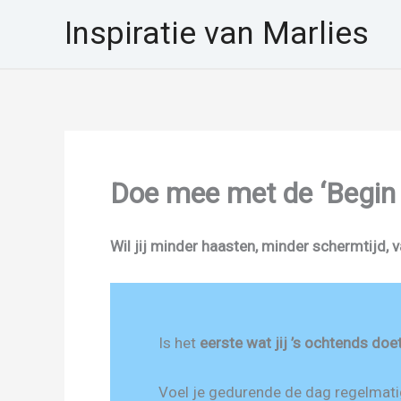
Ga
Inspiratie van Marlies
naar
de
inhoud
Doe mee met de ‘Begin J
Wil jij minder haasten, minder schermtijd, v
Is het
eerste wat jij ’s ochtends doe
Voel je gedurende de dag regelmat