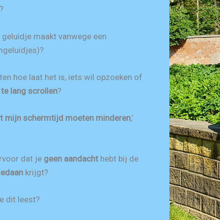
?
n geluidje maakt vanwege een
mgeluidjes)?
ten hoe laat het is, iets wil opzoeken of
n
te lang scrollen
?
ht mijn schermtijd moeten minderen
,’
rvoor dat je
geen aandacht
hebt bij de
gedaan
krijgt?
e dit leest?