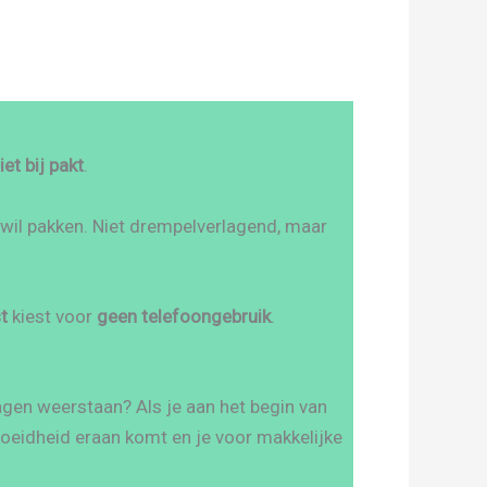
et bij pakt
.
 wil pakken. Niet drempelverlagend, maar
st
kiest voor
geen telefoongebruik
.
ingen weerstaan? Als je aan het begin van
moeidheid eraan komt en je voor makkelijke