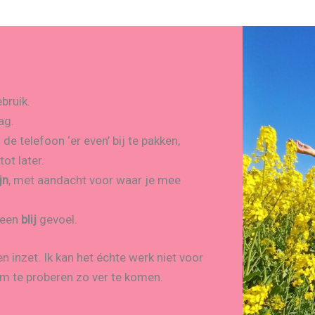
bruik.
ag.
e telefoon ‘er even’ bij te pakken,
tot later.
jn
, met aandacht voor waar je mee
 een
blij
gevoel.
gen inzet. Ik kan het échte werk niet voor
om te proberen zo ver te komen.