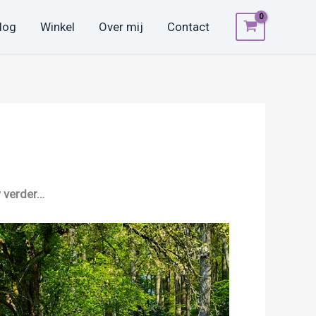
log
Winkel
Over mij
Contact
w verder…