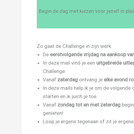
Begin de dag met kiezen voor jezelf in pla
Zo gaat de Challenge in zijn werk:
De
eerstvolgende vrijdag na aankoop va
In deze mail vind je een
uitgebreide uitle
Challenge.
Vanaf
zaterdag
ontvang je
elke avond r
In deze mails help ik je om de volgende o
starten en ik juich je toe.
Vanaf
zondag tot en met zaterdag
begin
genieten!
Loop je ergens tegenaan of zit je ergens