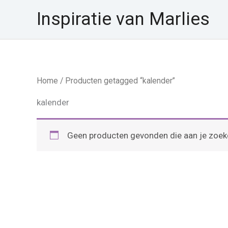
Ga
Inspiratie van Marlies
naar
de
inhoud
Home
/ Producten getagged “kalender”
kalender
Geen producten gevonden die aan je zoekc